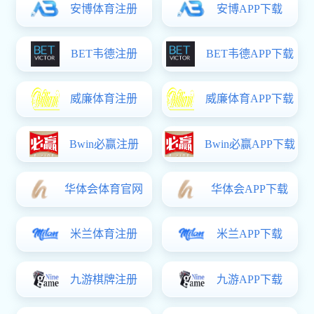
【河西南外·喜报】我校9位ng28
口登录”荣...
【河西南外·小学部ng28官网入
20...
【河西南外·小学部党员活动】ng2
南京外国语ng南宫体育
南京外国语ng南宫体育河西初级中学
江苏省南宫2
南京市南宫28ng娱乐科学研究所
建邺南宫28ng娱乐信息网
版权所有 ? ng
电话：025-8
ng28南宫娱乐-中国大唐集团有限公司
友情链接：
梅高美游戏app下载-梅高美游戏app下载软件官方正式版下载