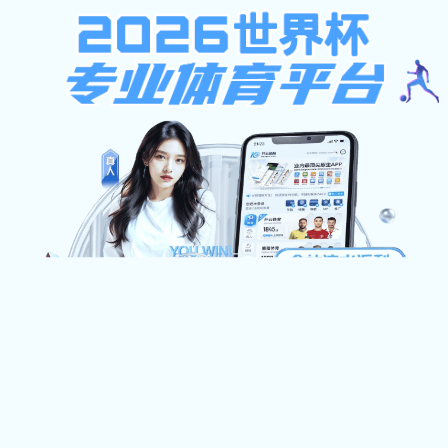
ng28南宫娱乐
ng南宫体育概况
党建工作
ng28南宫娱乐快讯
招生·招聘
南宫28ng娱乐督导
ng28南宫娱乐新闻
通知公告
更多>>
ng28南宫娱乐生活
ng28南宫娱乐智慧体育设...
ng28南宫娱乐暑期出新工...
ng28南宫娱乐卫生间改造...
ng28南宫娱乐少年数学科...
ng28南宫娱乐智慧体育设...
雨泽建邺 为梦奔赴丨河西外校闪耀2
ng28南宫娱乐智慧体育设...