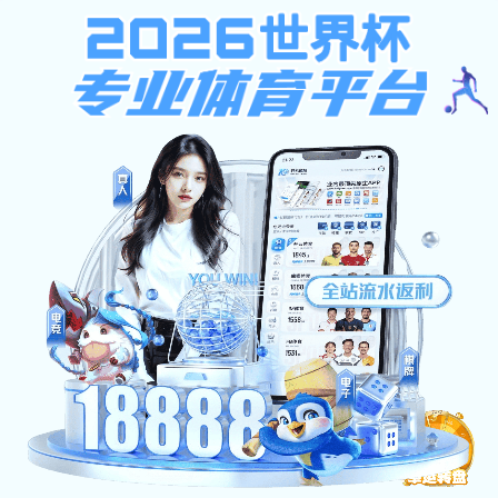
ng28南宫娱乐
ng南宫体育概况
党建工作
ng28南宫娱乐快讯
招生·招聘
南宫28ng娱乐督导
党建工作
党总支
工会