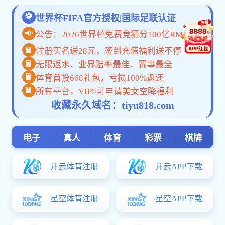
小学部承办南京市“无废城市”
德育天地
唱红歌，绘长卷.，寻英雄！小
中队风采
家校共育 助推成长 ——ng
金秋新启程，踔厉正当时 -n
安全卫生小贴士
【河西南外·小学部学生活动
【河西南外·小学部学生活动
【河西南外·小学部学生活动】
梦想征途，青春起航 -ng2
版权所有 ?ng
电话：025-8
ng28南宫娱乐-中国大唐集团有限公司