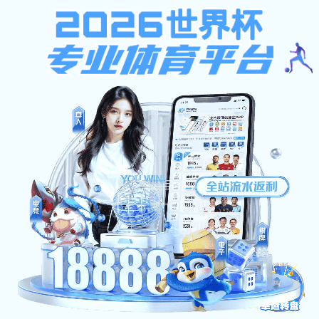
ng28南宫娱乐
ng南宫体育概况
党建工作
ng28南宫娱乐快讯
招生·招聘
南宫28ng娱乐督导
ng28南宫娱乐:教研动态
南宫28ng娱乐科研
教研动态
教研领航促成长 凝心聚力拓
聚焦建邺地理，立足核心素
南宫28ng娱乐科研
构建地理逻辑结构，引导学生
ng28官网入口登录发展
【河西南外·ng28官网入
【河西南外·小学部ng28官
学科建设
【河西南外·ng28官网入口