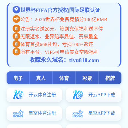
“On the Way”特色旅行校本课
程
书海浩渺，每一本书
举行了第
13
届读书节之“寻游
特色“五大节”
一场文化大餐。
班级风采
比赛伊始，主持人初一
3
分
学进行了好书推荐演讲，
每周菜谱
初一
6
班米诺同学为我们
初一
6
班王一涵同学为我