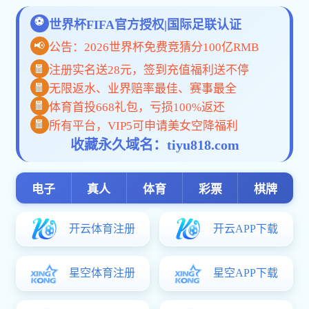
ng28官网入口登录文苑