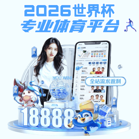
ng28南宫娱乐
ng南宫体育概况
党建工作
ng28南宫娱乐快讯
招生·招聘
南宫28ng娱乐督导
ng28南宫娱乐:南宫28n
南宫28ng娱乐科研
教研动态
ng28南宫娱乐:
南宫28ng娱乐科研
ng28官网入口登录发展
学科建设