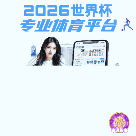
ng28南宫娱乐
ng南宫体育概况
党建工作
ng28南宫娱乐快讯
招生·招聘
南宫28ng娱乐督导
ng28南宫娱乐新闻
通知公告
更多>>
ng28南宫娱乐生活
ng28南宫娱乐智慧体育设...
ng28南宫娱乐暑期出新工...
ng28南宫娱乐卫生间改造...
ng28南宫娱乐少年数学科...
ng28南宫娱乐智慧体育设...
雨泽建邺 为梦奔赴丨河西外校闪耀2
ng28南宫娱乐智慧体育设...