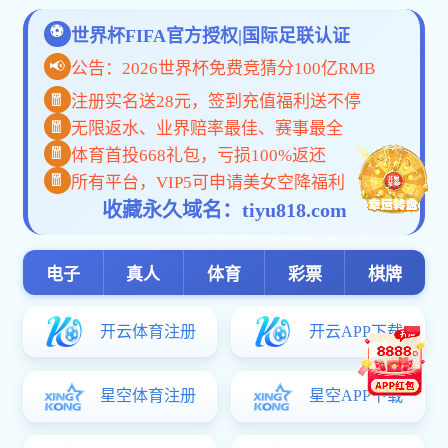
茅盾文学奖得主毕飞宇，与河外学
毕飞宇来河西外校啦
星河璀璨 书海寻光丨ng28南宫娱乐
雨润研思 数海同行｜建邺雨花高三
相约河外 筑梦远航｜这场开放日 我
课上是星河领航员，课下是学生树洞！
【河西南外·小学部喜报】小学部9位
乐技术课...
守护“视”界， “睛”彩人生，见“脊”行
“寻游书海悦见山河”初一年级举行好
【河西南外·小学部喜报】小学部2位