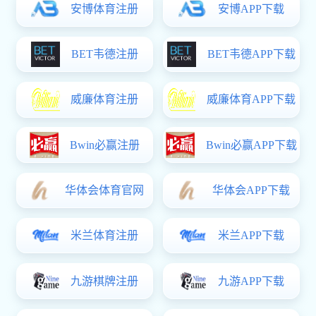
【河西南外·喜报】我校9位ng28
口登录”荣...
【河西南外·小学部ng28官网入
20...
【河西南外·小学部党员活动】ng2
南京外国语ng南宫体育
南京外国语ng南宫体育河西初级中学
江苏省南宫2
南京市南宫28ng娱乐科学研究所
建邺南宫28ng娱乐信息网
版权所有 ? ng
电话：025-8
ng28南宫娱乐-中国大唐集团有限公司
友情链接：
香港最快现场直播记录
必赢亚洲
pg电子模拟器免费试玩入