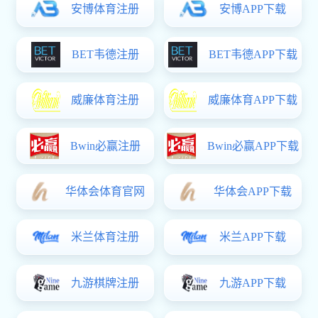
【河西南外·喜报】我校9位ng28
口登录”荣...
【河西南外·小学部ng28官网入
20...
【河西南外·小学部党员活动】ng2
南京外国语ng南宫体育
南京外国语ng南宫体育河西初级中学
江苏省南宫2
南京市南宫28ng娱乐科学研究所
建邺南宫28ng娱乐信息网
版权所有 ? ng
电话：025-8
ng28南宫娱乐-中国大唐集团有限公司
友情链接：
世界杯在线
乐玩体育平台官方网站-乐玩（中国）
王者体育